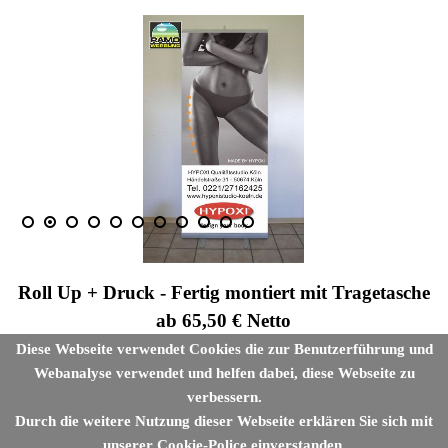
Roll Up +
Druck - Fertig montiert mit Tragetasche
ab 65,50 € Netto
Diese Webseite verwendet Cookies die zur Benutzerführung und
Preis bei druckfertiger Datei. Gestaltungskosten nach Aufwand.
Webanalyse verwendet und helfen dabei, diese Webseite zu
Druckvorlage
verbessern.
Durch die weitere Nutzung dieser Webseite erklären Sie sich mit
unserer Cookie-Police einverstanden.