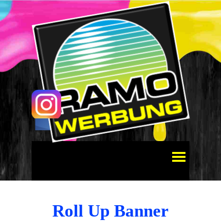
Direkt zum Seiteninhalt
Menü überspringen
Roll
Up
Banner